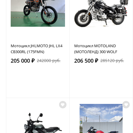
Мотоцикл JHLMOTO JHL LX4
Мотоцикл MOTOLAND
CB300RL (175FMN)
(МОТОЛЕНД) 300 WOLF
205 000 ₽
206 500 ₽
242000 руб.
285120 руб.