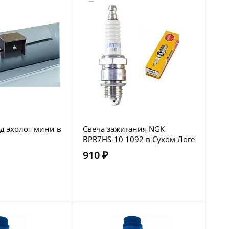
д эхолот мини в
Свеча зажигания NGK
BPR7HS-10 1092 в Сухом Логе
910 ₽