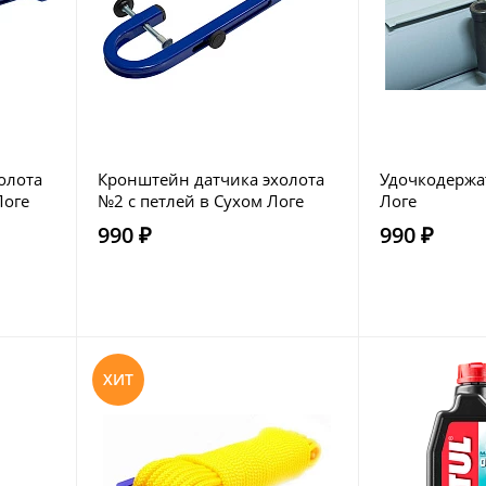
олота
Кронштейн датчика эхолота
Удочкодержа
Логе
№2 с петлей в Сухом Логе
Логе
990 ₽
990 ₽
ХИТ