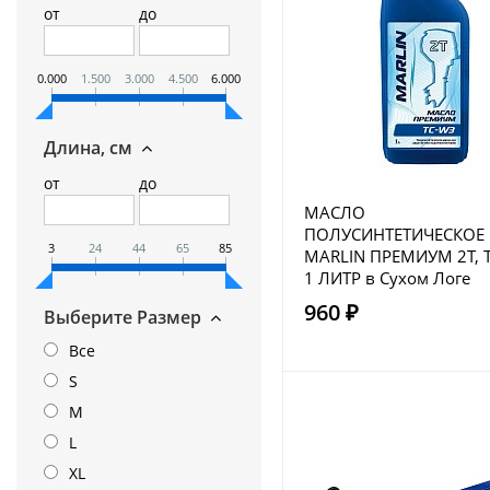
от
до
0.000
1.500
3.000
4.500
6.000
Длина, см
от
до
МАСЛО
ПОЛУСИНТЕТИЧЕСКОЕ
3
24
44
65
85
MARLIN ПРЕМИУМ 2Т, T
1 ЛИТР в Сухом Логе
960 ₽
Выберите Размер
Все
S
M
L
XL