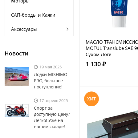
Моторы
САП-борды и Каяки
Аксессуары
МАСЛО ТРАНСМИССИ
MOTUL Translube SAE 9
Новости
Сухом Логе
1 130 ₽
19 мая 2025
Лодки MISHIMO
PRO, большое
поступление!
ХИТ
17 апреля 2025
Спорт за
доступную цену?
Легко! Уже на
нашем складе!