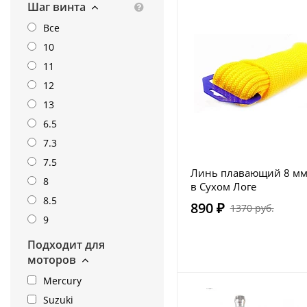
Шаг винта
Все
10
11
12
13
6.5
7.3
7.5
Линь плавающий 8 мм 
8
в Сухом Логе
8.5
890 ₽
1370 руб.
9
Подходит для
моторов
Mercury
Suzuki