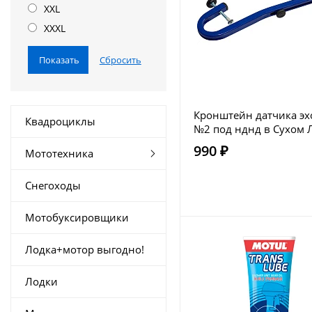
XXL
XXXL
Кронштейн датчика эх
Квадроциклы
№2 под нднд в Сухом 
990 ₽
Мототехника
Снегоходы
Мотобуксировщики
Лодка+мотор выгодно!
Лодки