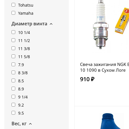
Tohatsu
Yamaha
Диаметр винта
10 1/4
11 1/2
11 3/8
11 5/8
Свеча зажигания NGK 
7.9
10 1090 в Сухом Логе
8 3/8
910 ₽
8.5
8.9
9 1/4
9.2
9.5
Вес, кг