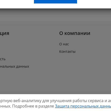
ция
О компании
О нас
Контакты
сть
ональных данных
дартную веб-аналитику для улучшения работы сервиса и
Нашли ошибку?
.shop
2026
данных. Подробнее в разделе
Защита персональных данн