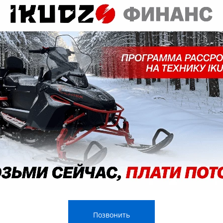
Скутеры
Трициклы
Лодка+мотор выгодно!
САП-борды и Каяки
Позвонить