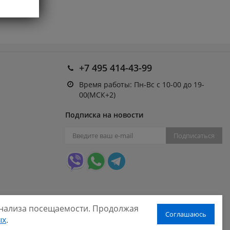
+7 495 414-43-99
Время работы: Пн-Вс с 10-00 до 19-
00(МСК+2)
Подписка на новости
Подписаться
 анализа посещаемости. Продолжая
Соглашаюсь
ых
.